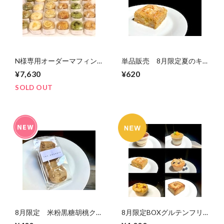
N様専用オーダーマフィン
単品販売 8月限定夏のキ
カート
ャロットケーキ(グルテンフ
¥7,630
¥620
リーvegan)
SOLD OUT
8月限定 米粉黒糖胡桃ク
8月限定BOXグルテンフリ
ッキー(グルテンフリー
ーvegan(お盆前お届け枠)