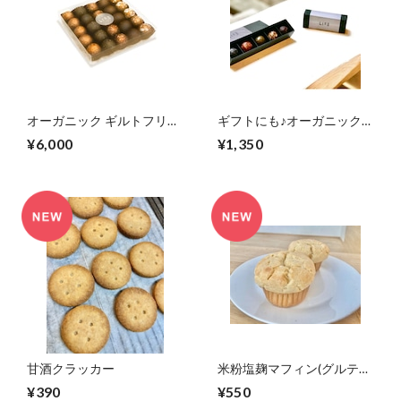
オーガニック ギルトフリー
ギフトにも♪オーガニック
ボール <ギフトセット 25個
ギルトフリーボール <5個セ
¥6,000
¥1,350
入>
ット>
甘酒クラッカー
米粉塩麹マフィン(グルテン
フリーヴィーガン)
¥390
¥550