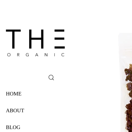
SWEETS (スイーツ)
RAW (ロー)
GLUTEN FREE (グルテンフリ
FOOD (その他食品)
玄米パスタ
GOODS
HOME
BAG
ABOUT
BLOG